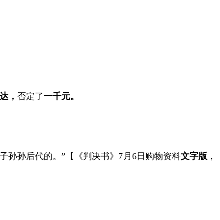
达，
否定了
一千元。
子孙孙后代的。”【《判决书》
7
月
6
日购物资料
文字版
，