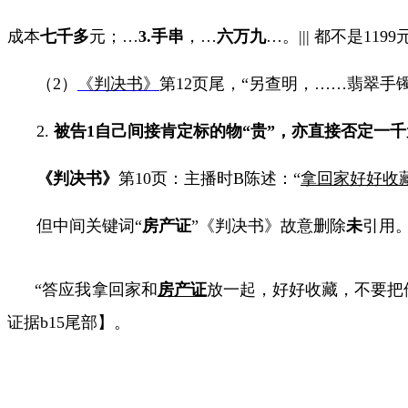
成本
七千多
元；
…
3.
手串
，
…
六万九
…
。
|||
都不是
1199
（
2
）
《判决书》
第
12
页尾，“另查明，
……
翡翠手
2.
被告
1
自己间接肯定标的物“贵”，亦直接否定一千
《判决书》
第
10
页：主播时
B
陈述：
“
拿回家好好收
但中间关键词“
房产证
”《判决书》故意删除
未
引用
“答应我拿回家和
房产证
放一起，好好收藏，不要把
证据
b15
尾部】。