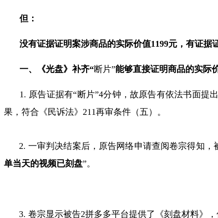
但：
没有证据证明案涉商品的实际价值
1199
元，有证据
一、《光盘》补齐“
断片”
能够直接证明商品的实际
1.
原告证据有“断片”
4
分钟，故原告有依法书面提
果，符合《民诉法》
211
再审条件（五）。
2.
一审判决结案后，原告网络申请查阅卷宗得知，
单当天的视频已刻盘
”
。
3.
卷宗显示被告
2
拼多多平台提供了《刻盘材料》，