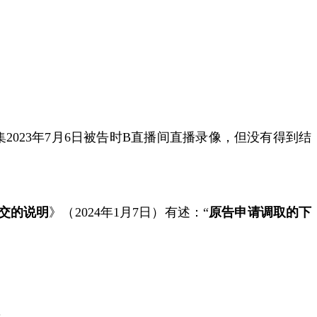
集
2023
年
7
月
6
日被告时
B
直播间直播录像，
但没有得到结
交的说明
》（
2024
年
1
月
7
日）有述：
“
原告申请调取的下
，