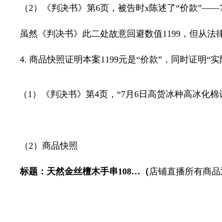
（
2
）《判决书》第
6
页，被告时
x
陈述了“价款”——
虽然《判决书》此二处故意回避数值
1199
，但从法
4.
商品快照证明本案
1199
元是“价款”，同时证明“实
（
1
）《判决书》第
4
页，“
7
月
6
日高货冰种高冰化棉
（
2
）商品快照
标题：天然金丝檀木手串
108…
（
店铺直播所有商品