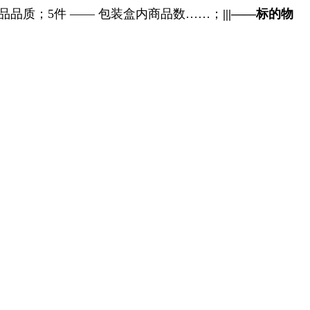
品品质；
5
件 —— 包装盒内商品数
……
；
|||——
标的物