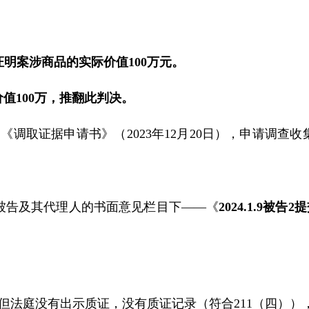
证明案涉商品的实际价值
100
万元。
价值
100
万，推翻此判决。
出《调取证据申请书》（
2023
年
12
月
20
日），申请调查收
被告及其代理人的书面意见栏目下——《
2024.1.9
被告
2
提
但法庭没有出示质证，没有质证记录（符合
211
（四））