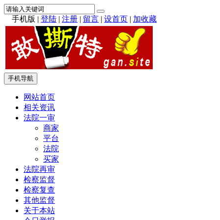
手机版
|
登陆
|
注册
|
留言
|
设首页
|
加收藏
手机导航
网站首页
相关资讯
法院一审
商家
平台
法院
买家
法院再审
检察监督
检察复查
其他监督
关于本站