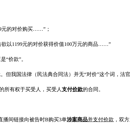
9
元的对价购买
……”
；
告欲以
1199
元的对价获得价值
100
万元的商品
……”
是“价款”。
元。但我国法律（民法典合同法）并无
“
对价
”
这个词，法
的所有权于买受人，买受人
支付
价款
的合同。
直播间链接向被告时
B
购买
3
单
涉案商品
并支付价款
，双方