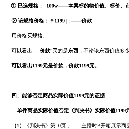
① 已选
规格
：
100w
——本案标的物价值、标价、
② 该规格
价格
：￥
1199 |||
——价款
用价格买规格。
可以看出，“
价款
”买的是
东西，
不论该东西价值多
可以看出
1199
元是价款，价款
1199
元。
四、能够否定商品实际价值
1199
元的证据
1.
单件商品实际价值
否
定《判决书》实际价值
1199
（
1
）
《判决书》第
10
页，
……
主播时
B
开箱展示商