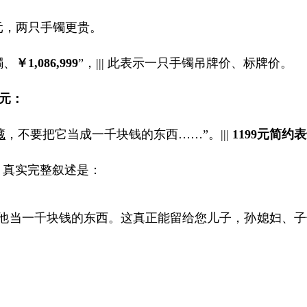
元，两只手镯更贵。
镯、
￥
1,086,999
”
，
|||
此表示一只手镯吊牌价、标牌价。
元：
藏
，不要把它当成一千块钱的东西
……”
。
|||
1199
元简约表
。真实完整叙述是：
他当一千块钱的东西。这真正能留给您儿子，孙媳妇、子