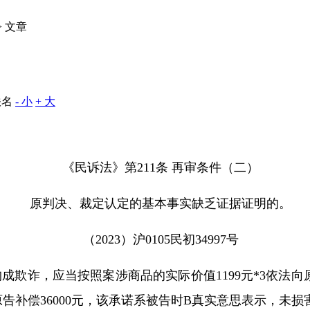
> 文章
佚名
- 小
+ 大
《民诉法》第
211
条 再审条件（二）
原判决、裁定认定的基本事实缺乏证据证明的。
（
2023
）沪
0105
民初
34997
号
构成欺诈，应当按照案涉商品的实际价值
1199
元
*3
依法向
原告补偿
36000
元，该承诺系被告时
B
真实意思表示，未损