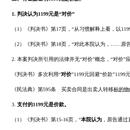
1.
判决认为
1199
元是“对价”
（
1
）《判决书》第
17
页，
“
从习惯解释上看，以
119
（
2
）《判决书》第
18
页，
“
对此本院认为，
……
原
2.
本案判决所引用的法律并无“对价”概念，“对价”应
《判决书》多次利用“
对价
”
1199
元回避“价款”
1199
《民法典》第
595
条 买卖合同是出卖人转移
标的物
3.
支付的
1199
元是价款。
（
1
）《判决书》第
15-16
页，
“
本院认为
，原告通过