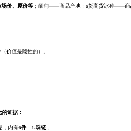
市场价、原价等；
缅甸——商品产地；
a
货高货冰种——商
少（价值是隐性的）。
元的证据：
品，内有
6
件
：
1.
珠链
，
…