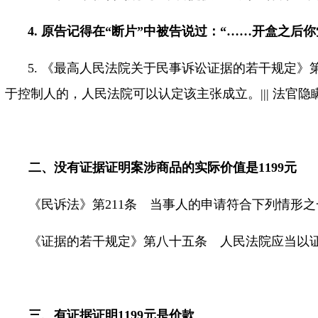
4.
原告记得在
“
断片
”
中被告说过：
“……
开盒之后你
5.
《最高人民法院关于民事诉讼证据的若干规定》
于控制人的，人民法院可以认定该主张成立。
|||
法官隐
二、
没有证据证明案涉商品的实际价值是
1199
元
《民诉法》第
211
条 当事人的申请符合下列情形之
《证据的若干规定》第八十五条 人民法院应当以
三、有证据证明
1199
元是价款
。