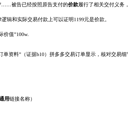
7……
被告已经按照原告支付的
价款
履行了相关交付义务
律逻辑和实际交易付款上可以证明
1199
元是价款。
际价值”
100w.
订单资料”（证据
b10
）拼多多交易订单显示，核对交易细
通用
链接名称）