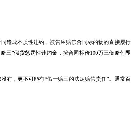
合同造成本质性违约，被告应赔偿合同标的物的直接履行
一赔三
”
假货惩罚性违约金，按合同标价
100
万三倍赔付即
都没有，更不可能有
“
假一赔三的法定赔偿责任
”
。通常百