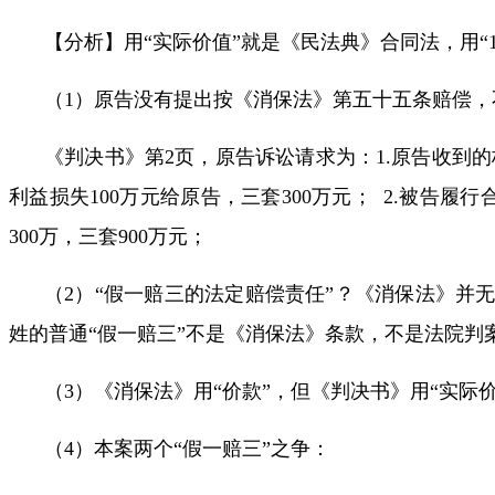
【分析】用
“
实际价值
”
就是《民法典》合同法，用
“
（
1
）原告没有提出按《消保法》第五十五条赔偿，
《判决书》第
2
页，原告诉讼请求为：
1.
原告收到的
利益损失
100
万元给原告，三套
300
万元；
2.
被告履行
300
万，三套
900
万元；
（
2
）
“
假一赔三的法定赔偿责任
”
？《消保法》并
姓的普通
“
假一赔三
”
不是《消保法》条款，不是法院判
（
3
）《消保法》用“价款”，但《判决书》用“实际价
（
4
）本案两个
“
假一赔三
”
之争：