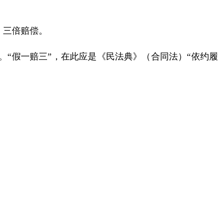
）三倍赔偿。
。
“
假一赔三
”
，在此应是《民法典》（合同法）
“
依约履