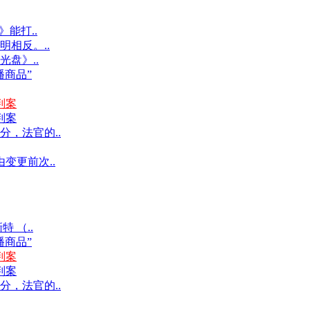
能打..
明相反。..
光盘》..
商品”
判案
判案
，法官的..
变更前次..
 （..
商品”
判案
判案
，法官的..