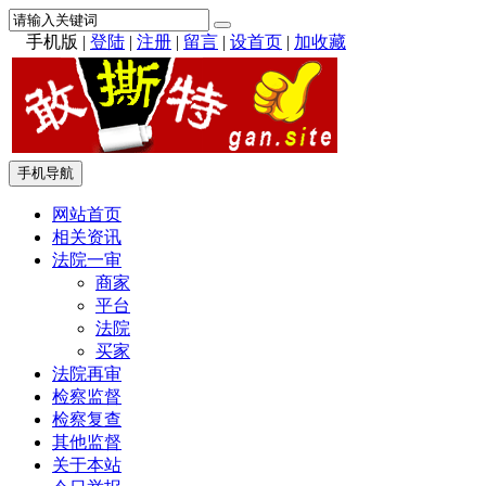
手机版
|
登陆
|
注册
|
留言
|
设首页
|
加收藏
手机导航
网站首页
相关资讯
法院一审
商家
平台
法院
买家
法院再审
检察监督
检察复查
其他监督
关于本站