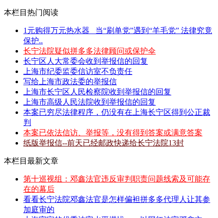
本栏目热门阅读
1元购得万元热水器 _当“刷单党”遇到“羊毛党” 法律究竟
保护..
长宁法院疑似拼多多法律顾问或保护伞
长宁区人大常委会收到举报信的回复
上海市纪委监委信访室不负责任
写给上海市政法委的举报信
上海市长宁区人民检察院收到举报信的回复
上海市高级人民法院收到举报信的回复
本案已穷尽法律程序，仍没有在上海长宁区得到公正裁
判
本案已依法信访、举报等，没有得到答案或满意答案
纸版举报信--前天已经邮政快递给长宁法院13封
本栏目最新文章
第十巡视组：邓鑫法官违反审判职责问题线索及可能存
在的幕后
看看长宁法院邓鑫法官是怎样偏袒拼多多代理人让其参
加庭审的