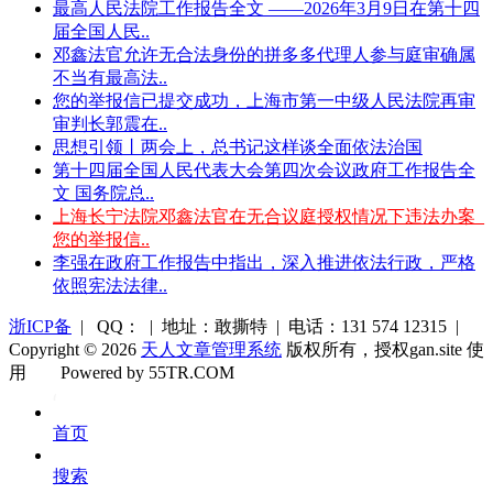
最高人民法院工作报告全文 ——2026年3月9日在第十四
届全国人民..
邓鑫法官允许无合法身份的拼多多代理人参与庭审确属
不当有最高法..
您的举报信已提交成功，上海市第一中级人民法院再审
审判长郭震在..
思想引领丨两会上，总书记这样谈全面依法治国
第十四届全国人民代表大会第四次会议政府工作报告全
文 国务院总..
上海长宁法院邓鑫法官在无合议庭授权情况下违法办案_
您的举报信..
李强在政府工作报告中指出，深入推进依法行政，严格
依照宪法法律..
浙ICP备
| QQ： | 地址：敢撕特 | 电话：131 574 12315 |
Copyright © 2026
天人文章管理系统
版权所有，授权gan.site 使
用
Powered by 55TR.COM
OK
文
首页
库
搜索