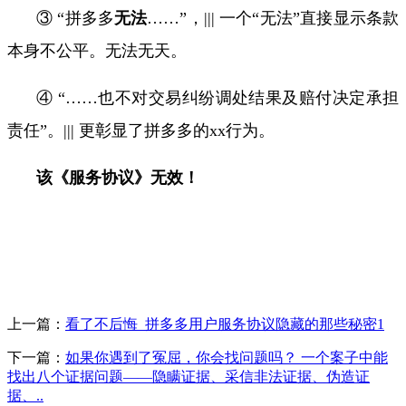
③
“
拼多多
无法
……
”，
|||
一个“无法”直接显示条款
本身不公平。无法无天。
④
“……
也不对交易纠纷调处结果及赔付决定承担
责任
”
。
|||
更彰显了拼多多的
xx
行为。
该《服务协议》无效！
上一篇：
看了不后悔_拼多多用户服务协议隐藏的那些秘密1
下一篇：
如果你遇到了冤屈，你会找问题吗？ 一个案子中能
找出八个证据问题——隐瞒证据、采信非法证据、伪造证
据、..