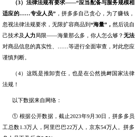
（
3
）法律法规有要求——“应当配备与服务规模相
适应的
……
专业人员”
，拼多多自己贪心，为了赚钱，
忽视法律法规要求，无限扩容商品到
“海量”，
然后说自
己技术及
人力
局限——
海量那么多，你人怎么够？
无法
对商品信息的
真实性
、
……
等进行全面审查，对此您应
谨慎判断。
（
4
）这既是推卸责任，也是在公然挑衅国家法律
法规！
以下数据来自网络：
① 根据公开数据，截止
2023
年
9
月
30
日，拼多多员
工总数
1.3
万人，阿里巴巴
22
万人，京东
54
万人。拼多