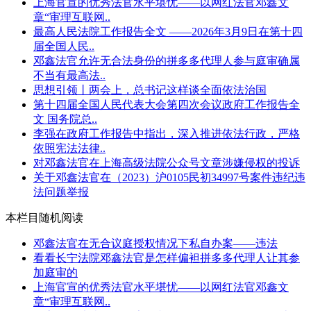
上海官宣的优秀法官水平堪忧——以网红法官邓鑫文
章“审理互联网..
最高人民法院工作报告全文 ——2026年3月9日在第十四
届全国人民..
邓鑫法官允许无合法身份的拼多多代理人参与庭审确属
不当有最高法..
思想引领丨两会上，总书记这样谈全面依法治国
第十四届全国人民代表大会第四次会议政府工作报告全
文 国务院总..
李强在政府工作报告中指出，深入推进依法行政，严格
依照宪法法律..
对邓鑫法官在上海高级法院公众号文章涉嫌侵权的投诉
关于邓鑫法官在（2023）沪0105民初34997号案件违纪违
法问题举报
本栏目随机阅读
邓鑫法官在无合议庭授权情况下私自办案——违法
看看长宁法院邓鑫法官是怎样偏袒拼多多代理人让其参
加庭审的
上海官宣的优秀法官水平堪忧——以网红法官邓鑫文
章“审理互联网..