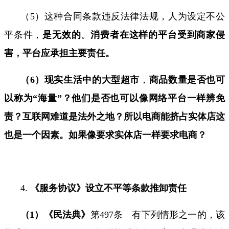
（
5
）这种合同条款违反法律法规，人为设定不公
平条件，
是无效的
。
消费者在这样的平台受到商家侵
害，平台应承担主要责任。
（
6
）现实生活中的大型超市
，
商品数量是否也可
以称为
“
海量
”
？他们是否也可以像网络平台一样辨免
责？互联网难道是法外之地？所以电商能挤占实体店这
也是一个因素。如果像要求实体店一样要求电商？
4.
《服务协议》设立不平等条款推卸责任
（
1
）《民法典》
第
497
条 有下列情形之一的，该