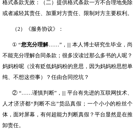
格式条款无效：（二）提供格式条款一方不合理地免除
或者减轻其责任、加重对方责任、限制对方主要权利。
（
2
）《服务协议》：
①
“
您充分理解
……”
，
|||
本人博士研究生毕业，尚
不能充分理解合同条款；很多没读过那么多书的人呢？
妈妈粉呢（没有贬低妈妈粉的意思，因为妈妈粉思想单
纯、不想这些事）？任由合同挖坑？
②
“……
谨慎判断
”
，
|||
平台有先进的互联网技术、
人才济济都
“
判断不出
”
货品真假；一个小小的粉丝个
体，面对屏幕，有何超能力判断真假？平台显然是在推
卸责任。