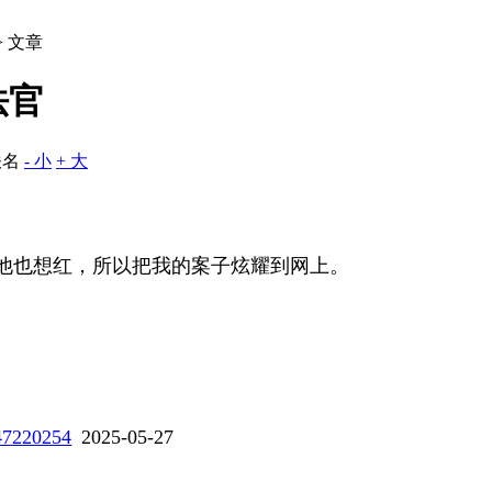
> 文章
法官
佚名
- 小
+ 大
他也想红，所以把我的案子炫耀到网上。
447220254
2025-05-27