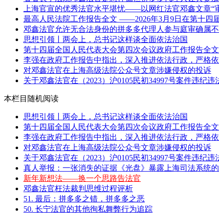
上海官宣的优秀法官水平堪忧——以网红法官邓鑫文章“审
最高人民法院工作报告全文 ——2026年3月9日在第十四届
邓鑫法官允许无合法身份的拼多多代理人参与庭审确属不当
思想引领丨两会上，总书记这样谈全面依法治国
第十四届全国人民代表大会第四次会议政府工作报告全文 
李强在政府工作报告中指出，深入推进依法行政，严格依照
对邓鑫法官在上海高级法院公众号文章涉嫌侵权的投诉
关于邓鑫法官在（2023）沪0105民初34997号案件违纪
本栏目随机阅读
思想引领丨两会上，总书记这样谈全面依法治国
第十四届全国人民代表大会第四次会议政府工作报告全文 
李强在政府工作报告中指出，深入推进依法行政，严格依照
对邓鑫法官在上海高级法院公众号文章涉嫌侵权的投诉
关于邓鑫法官在（2023）沪0105民初34997号案件违纪
真人举报：一张消失的证据《光盘》暴露上海司法系统的
新年新想法——换一个思路告法官
邓鑫法官枉法裁判思维过程评析
51. 最后：拼多多之错，拼多多之恶
50. 长宁法官的其他徇私舞弊行为追踪