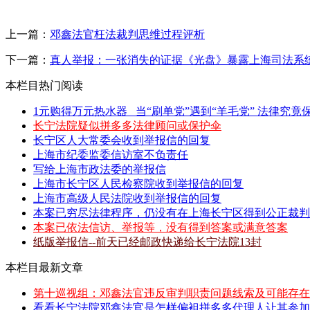
上一篇：
邓鑫法官枉法裁判思维过程评析
下一篇：
真人举报：一张消失的证据《光盘》暴露上海司法系
本栏目热门阅读
1元购得万元热水器 _当“刷单党”遇到“羊毛党” 法律究竟保
长宁法院疑似拼多多法律顾问或保护伞
长宁区人大常委会收到举报信的回复
上海市纪委监委信访室不负责任
写给上海市政法委的举报信
上海市长宁区人民检察院收到举报信的回复
上海市高级人民法院收到举报信的回复
本案已穷尽法律程序，仍没有在上海长宁区得到公正裁判
本案已依法信访、举报等，没有得到答案或满意答案
纸版举报信--前天已经邮政快递给长宁法院13封
本栏目最新文章
第十巡视组：邓鑫法官违反审判职责问题线索及可能存在
看看长宁法院邓鑫法官是怎样偏袒拼多多代理人让其参加