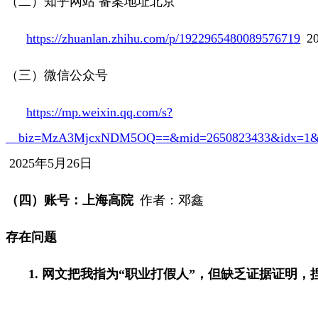
（二）知乎
网站 备案地址北京
https://zhuanlan.zhihu.com/p/1922965480089576719
2
（三）微信公众号
https://mp.weixin.qq.com/s?
__biz=MzA3MjcxNDM5OQ==&mid=2650823433&idx=1&sn=b
2025
年
5
月
26
日
（四）账号：上海高院
作者：邓鑫
存在问题
1.
网文把我指为“职业打假人”，但缺乏证据证明