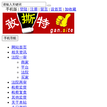
手机版
|
登陆
|
注册
|
留言
|
设首页
|
加收藏
手机导航
网站首页
相关资讯
法院一审
商家
平台
法院
买家
法院再审
检察监督
检察复查
其他监督
关于本站