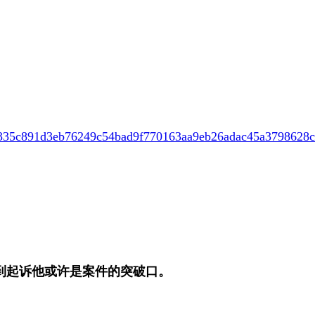
c891d3eb76249c54bad9f770163aa9eb26adac45a3798628c
到起诉他或许是案件的突破口。