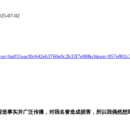
025-07-02
a031eacf0c642eb3760e0c2b33f7e00&chksm=857e802c335
，捏造事实并广泛传播，对我名誉造成损害，所以我偶然想