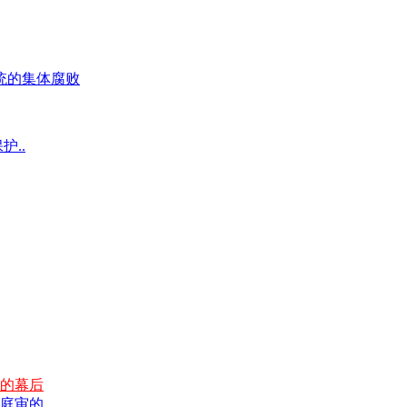
统的集体腐败
护..
的幕后
庭审的