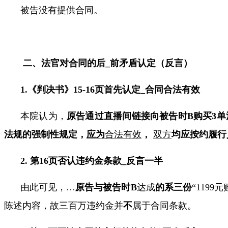
被告没有提供合同。
二、法官对合同的后
_
前矛盾认定（反言）
1.
《判决书》
15-16
页首先认定
_
合同合法有效
本院认为，
原告通过直播间链接向被告时
B
购买
3
单
法规的强制性规定，
应为
合法有效
，
双方
均应按约履行
2.
第
16
页
否认违约金条款
_
反言一半
由此可见，
…
原告与被告时
B
达成
的系三份
“
1199
元
陈述内容，故三百万违约金并
不
属于合同条款。