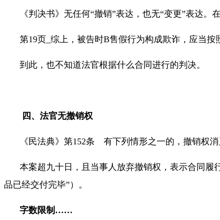
《判决书》无任何“撤销”表达，也无“变更”表达
第
19
页
_
综上，被告时
B
售假行为构成欺诈，应当按
到此，也不知道法官根据什么合同进行的判决。
四、法官无撤销权
《民法典》第
152
条 有下列情形之一的，撤销权消
本案超九十日，且当事人放弃撤销权，表示合同履
品已经交付完毕”）。
字数限制
……