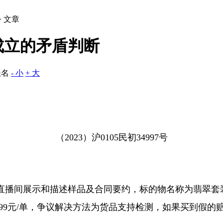
> 文章
成立的矛盾判断
佚名
- 小
+ 大
（
2023
）沪
0105
民初
34997
号
直播间展示和描述样品及合同要约，标的物名称为翡翠套
99
元
/
单，争议解决方法为货品支持检测，如果买到假的