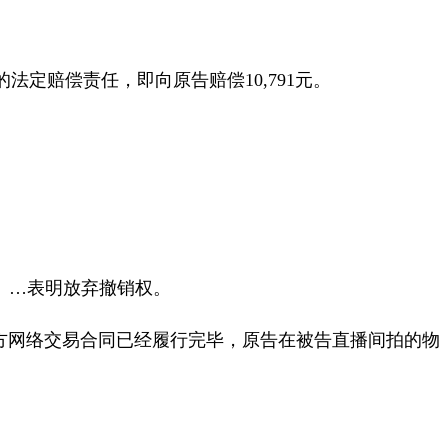
的法定赔偿责任，即向原告赔偿
10,791
元。
）
…
表明放弃撤销权。
方网络交易合同已经履行完毕，原告在被告直播间拍的物