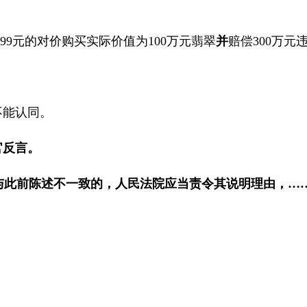
99
元的对价购买实际价值为
100
万元翡翠
并
赔偿
300
万元
不能认同。
官反言。
与此前陈述不一致的，人民法院应当责令其说明理由，…