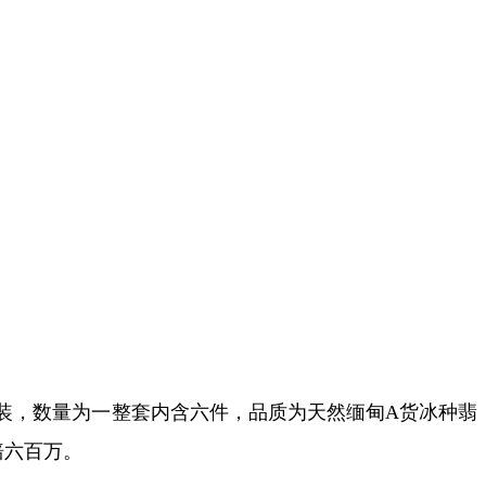
装，数量为一整套内含六件，品质为天然缅甸
A
货冰种翡
赔六百万。