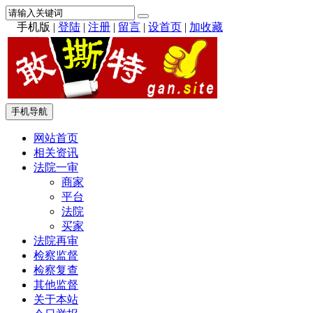
手机版
|
登陆
|
注册
|
留言
|
设首页
|
加收藏
手机导航
网站首页
相关资讯
法院一审
商家
平台
法院
买家
法院再审
检察监督
检察复查
其他监督
关于本站