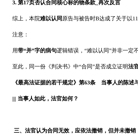
3.
第
17
页
否认合同核心标的物条款
_
再次反言
综上，本院
难以认同
原告与被告时
B
达成了关于以
11
注意：
用
带“并”字的病句
逻辑错误，“难以认同”并非一定
至此，同一份《判决书》中“合同”是否成立证明
法
《最高法证据的若干规定》第
63
条 当事人的陈述
|||
当事人如此，法官如何？
三、法官认为合同无效，应依法撤销，但并未撤销