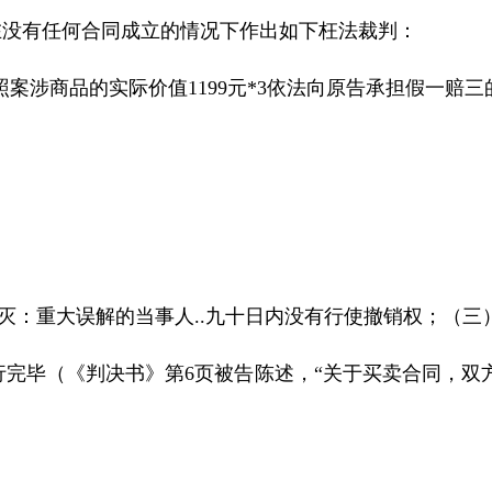
。在没有任何合同成立的情况下作出如下枉法裁判：
照案涉商品的实际价值
1199
元
*3
依法向原告承担假一赔三
灭：重大误解的当事人
..
九十日内没有行使撤销权；（三
行完毕（《判决书》第
6
页被告陈述，“关于买卖合同，双